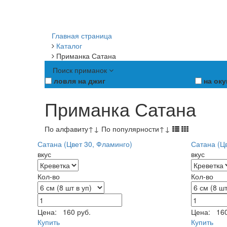
Главная страница
Каталог
Приманка Сатана
Поиск приманок
ловля на джиг
на оку
Приманка Сатана
По алфавиту
↑
↓
По популярности
↑
↓
Сатана (Цвет 30, Фламинго)
Сатана (Цв
вкус
вкус
Кол-во
Кол-во
Цена:
160 руб.
Цена:
160
Купить
Купить