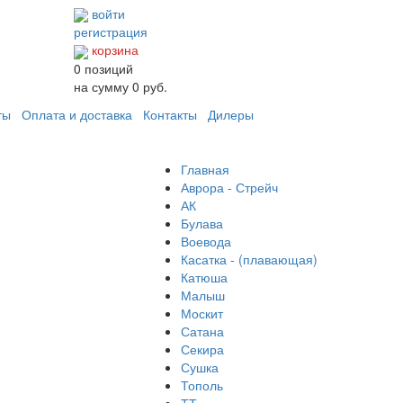
войти
регистрация
корзина
0
позиций
на сумму
0 руб.
ты
Оплата и доставка
Контакты
Дилеры
Главная
Аврора - Стрейч
АК
Булава
Воевода
Касатка - (плавающая)
Катюша
Малыш
Москит
Сатана
Секира
Сушка
Тополь