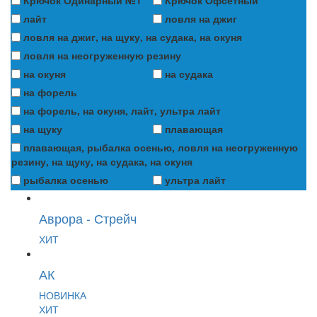
лайт
ловля на джиг
ловля на джиг, на щуку, на судака, на окуня
ловля на неогруженную резину
на окуня
на судака
на форель
на форель, на окуня, лайт, ультра лайт
на щуку
плавающая
плавающая, рыбалка осенью, ловля на неогруженную
резину, на щуку, на судака, на окуня
рыбалка осенью
ультра лайт
Аврора - Стрейч
ХИТ
АК
НОВИНКА
ХИТ